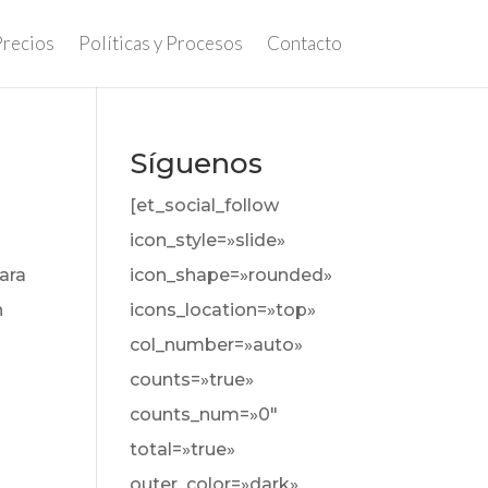
Precios
Políticas y Procesos
Contacto
Síguenos
[et_social_follow
icon_style=»slide»
ara
icon_shape=»rounded»
n
icons_location=»top»
col_number=»auto»
counts=»true»
counts_num=»0″
total=»true»
outer_color=»dark»